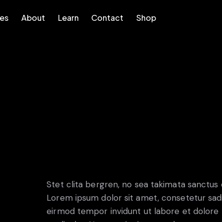
res
About
Learn
Contact
Shop
bout
Learn
Contact
Shop
Stet clita bergren, no sea takimata sanctus
Lorem ipsum dolor sit amet, consetetur sad
eirmod tempor invidunt ut labore et dolore 