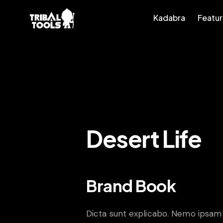
Kadabra
Featu
Kadabra
Features
A
Desert Life
Brand Book
Dicta sunt explicabo. Nemo ipsam