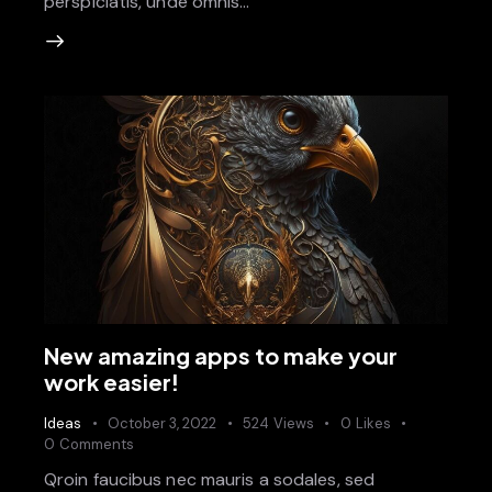
perspiciatis, unde omnis…
New amazing apps to make your
work easier!
Ideas
October 3, 2022
524
Views
0
Likes
0
Comments
Qroin faucibus nec mauris a sodales, sed