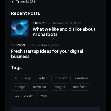
Trends
(3)
Recent Posts
TRENDS
November 9, 2022
What we like and dislike about
AI chatbots
TRENDS
November 8, 2022
Fresh startup ideas for your digital
business
Tags
AI
app
artist
chatbot
creative
design
develop
images
portfolio
technology
web