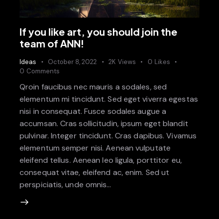
If you like art, you should join the
team of ANN!
Ideas
October 8, 2022
2K
Views
0
Likes
0
Comments
Qroin faucibus nec mauris a sodales, sed
elementum mi tincidunt. Sed eget viverra egestas
nisi in consequat. Fusce sodales augue a
accumsan. Cras sollicitudin, ipsum eget blandit
pulvinar. Integer tincidunt. Cras dapibus. Vivamus
elementum semper nisi. Aenean vulputate
eleifend tellus. Aenean leo ligula, porttitor eu,
consequat vitae, eleifend ac, enim. Sed ut
perspiciatis, unde omnis…