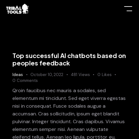
Top successful AI chatbots based on
peoples feedback
Ideas
October 10, 2022
481
Views
0
Likes
0
Comments
Qroin faucibus nec mauris a sodales, sed
elementum mi tincidunt. Sed eget viverra egestas
nisi in consequat. Fusce sodales augue a
accumsan. Cras sollicitudin, ipsum eget blandit
pulvinar. Integer tincidunt. Cras dapibus. Vivamus
elementum semper nisi. Aenean vulputate
eleifend tellus. Aenean leo ligula, porttitor eu,