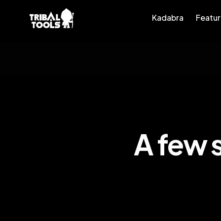
Kadabra
Featu
Kadabra
Features
A
A few s