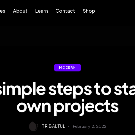
res
About
Learn
Contact
Shop
bout
Learn
Contact
Shop
MODERN
imple steps to st
own projects
TRIBALTUL
February 2, 2022