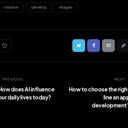
creative
develop
images
PREVIOUS
NEXT
How does AI influence
How to choose the righ
our daily lives today?
line an ap
development